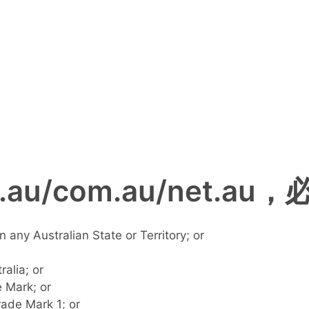
au/com.au/net.a
 any Australian State or Territory; or
alia; or
 Mark; or
rade Mark 1; or