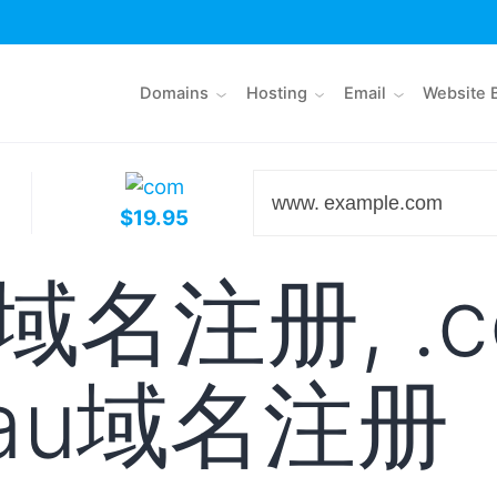
Domains
Hosting
Email
Website 
www.
$19.95
名注册, .c
.au域名注册