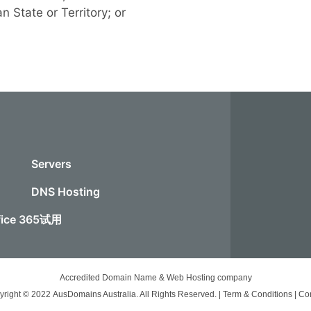
n State or Territory; or
Servers
DNS Hosting
fice 365试用
Accredited Domain Name & Web Hosting company
right © 2022 AusDomains Australia. All Rights Reserved. |
Term & Conditions
|
Con