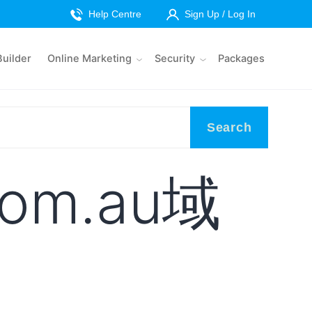
Help Centre
Sign Up / Log In
Builder
Online Marketing
Security
Packages
Search
om.au域