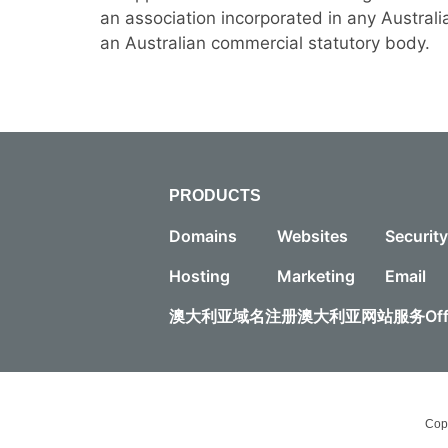
an association incorporated in any Australia
an Australian commercial statutory body.
PRODUCTS
Domains
Websites
Security
Hosting
Marketing
Email
澳大利亚域名注册
澳大利亚网站服务
Of
Copy